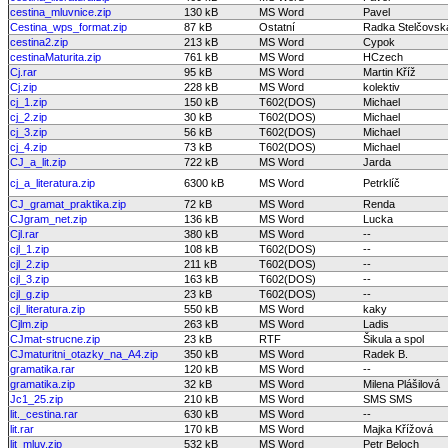
cestina_mluvnice.zip
130 kB
MS Word
Pavel
Cestina_wps_format.zip
87 kB
Ostatní
Radka Stelčovsk
cestina2.zip
213 kB
MS Word
Cypok
cestinaMaturita.zip
761 kB
MS Word
HCzech
Cj.rar
95 kB
MS Word
Martin Kříž
Cj.zip
228 kB
MS Word
kolektiv
cj_1.zip
150 kB
T602(DOS)
Michael
cj_2.zip
30 kB
T602(DOS)
Michael
cj_3.zip
56 kB
T602(DOS)
Michael
cj_4.zip
73 kB
T602(DOS)
Michael
CJ_a_lit.zip
722 kB
MS Word
Jarda
cj_a_literatura.zip
6300 kB
MS Word
Petrklíč
CJ_gramat_praktika.zip
72 kB
MS Word
Renda
CJgram_net.zip
136 kB
MS Word
Lucka
Cjl.rar
380 kB
MS Word
--
cjl_1.zip
108 kB
T602(DOS)
--
cjl_2.zip
211 kB
T602(DOS)
--
cjl_3.zip
163 kB
T602(DOS)
--
cjl_g.zip
23 kB
T602(DOS)
--
cjl_literatura.zip
550 kB
MS Word
kaky
Cjlm.zip
263 kB
MS Word
Ladis
CJmat-strucne.zip
23 kB
RTF
Šikula a spol
CJmaturitni_otazky_na_A4.zip
350 kB
MS Word
Radek B.
gramatika.rar
120 kB
MS Word
--
gramatika.zip
32 kB
MS Word
Milena Plášilová
Jc1_25.zip
210 kB
MS Word
SMS SMS
lit._cestina.rar
630 kB
MS Word
--
lit.rar
170 kB
MS Word
Majka Křížová
lit_mluv.zip
532 kB
MS Word
Petr Beloch