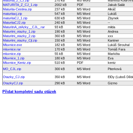
Maturita_z_CJ.zip
270 kB
MS Word
Markéta Kolářov
MATURITA_Z_CJ_1.zip
2002 kB
PDF
Jakub Salát
Maturita-Cestina.zip
237 kB
MS Word
Alkáč
maturitacj.zip
547 kB
MS Word
Lukáš
maturitaCJ_1.zip
630 kB
MS Word
Zbynek
MaturitaCJ2.zip
240 kB
MS Word
--
MaturitnA_otAzky__CJL_.rar
93 kB
MS Word
milda
Maturitni_otazky_1.zip
190 kB
MS Word
Andrea
Maturitni_otazky_2.zip
360 kB
MS Word
xxx
Maturitni_otazky_Cjl.zip
150 kB
MS Word
Kantner
Mluvnice.exe
182 kB
MS Word
Lukáš Strouhal
mluvnice.rar
170 kB
MS Word
Tomáš Fara
mluvnice.zip
55 kB
MS Word
Markéta
Mluvnice_1.zip
180 kB
MS Word
Eva
Mluvnice_Kentz.zip
510 kB
PDF
kentz
MO_CJL.zip
300 kB
MS Word
Piterková
Otazky_CJ.zip
350 kB
MS Word
ElDy (Luboš Děd
OtazkyCJ.zip
290 kB
MS Word
Gizmo
Přidat kompletní sadu otázek