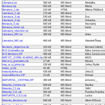
Literatura.rar
360 kB
MS Word
Medullka
literatura.zip
555 kB
MS Word
Misha
literatura_1.zip
110 kB
HTML
Milena Plášilová
Literatura_2.zip
170 kB
MS Word
--
Literatura_3.zip
530 kB
MS Word
Eva
Literatura_4.zip
290 kB
MS Word
Odrazka
literatura_5.zip
560 kB
MS Word
Neznámý
literatura_Kentz.zip
410 kB
MS Word
kentz
Literatura_mluvnice.rar
350 kB
MS Word
--
Literatura_MO.rar
400 kB
MS Word
Aries
Literatura_MO.zip
460 kB
MS Word
Vlastimil Řepa
literatura_slegerova.zip
310 kB
MS Word
Bernard Lidický
M.O.Gramatika.zip
120 kB
MS Word
Klára Jurová a ko
M.O.literatura.ZIP
466 kB
MS Word
Klára Jurová a ko
MAT.OT._GYMN..KLADNO_MH.zip
190 kB
MS Word
MIJO
Mat.ot.cj_gramatika.zip
27 kB
MS Word
Myska
mat_ot_cj_johny.zip
230 kB
MS Word
Johny Rydlo
matur_cj.zip
42 kB
HTML
--
maturaLiterka.zip
435 kB
MS Word
Jirka D.
maturaMluvnice.ZIP
15 kB
MS Word
Roman
MATURITA__CESTINA.ZIP
390 kB
MS Word
princess__
Maturita_Cestina.zip
509 kB
MS Word
Monika
Maturita_CJ.zip
18 kB
MS Word
JMH
Maturita_CJL.zip
365 kB
MS Word
Pusinka Pusinka
MATURITA_CJL3.zip
27 kB
MS Word
Lucka
Maturita_literatura.zip
590 kB
MS Word
Silvie Křížová