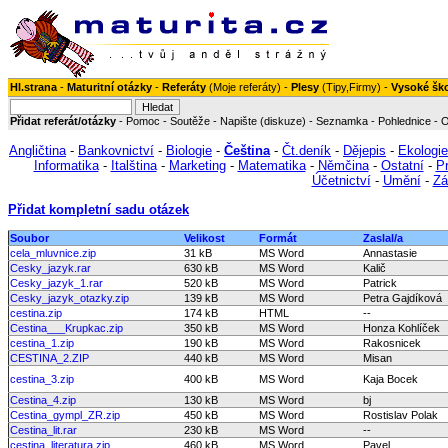
Hl.strana
-
Maturitní otázky
-
Referáty
(
Moje referáty
) -
Plesy
(
Tipy
,
Firmy
) -
Vysoké šk
Přidat referát/otázky
-
Pomoc
-
Soutěže
-
Napište (diskuze)
-
Seznamka
-
Pohlednice
-
O
Angličtina
-
Bankovnictví
-
Biologie
-
Čeština
-
Čt.deník
-
Dějepis
-
Ekologie
Informatika
-
Italština
-
Marketing
-
Matematika
-
Němčina
-
Ostatní
-
P
Účetnictví
-
Umění
-
Zá
Přidat kompletní sadu otázek
Soubor
Velikost
Formát
Zaslal/a
cela_mluvnice.zip
31 kB
MS Word
Annastasie
Cesky_jazyk.rar
630 kB
MS Word
Kalič
Cesky_jazyk_1.rar
520 kB
MS Word
Patrick
Cesky_jazyk_otazky.zip
139 kB
MS Word
Petra Gajdíková
cestina.zip
174 kB
HTML
--
Cestina___Krupkac.zip
350 kB
MS Word
Honza Kohlíček
cestina_1.zip
190 kB
MS Word
Rakosnicek
CESTINA_2.ZIP
440 kB
MS Word
Misan
cestina_3.zip
400 kB
MS Word
Kaja Bocek
Cestina_4.zip
130 kB
MS Word
bj
Cestina_gympl_ZR.zip
450 kB
MS Word
Rostislav Polak
Cestina_lit.rar
230 kB
MS Word
--
cestina_literatura.zip
460 kB
MS Word
Pavel