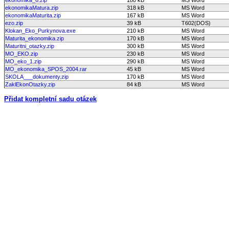
ekonomikaMatura.zip
318 kB
MS Word
ekonomikaMaturita.zip
167 kB
MS Word
ezo.zip
39 kB
T602(DOS)
Klokan_Eko_Purkynova.exe
210 kB
MS Word
Maturita_ekonomika.zip
170 kB
MS Word
Maturitni_otazky.zip
300 kB
MS Word
MO_EKO.zip
230 kB
MS Word
MO_eko_1.zip
290 kB
MS Word
MO_ekonomika_SPOS_2004.rar
45 kB
MS Word
SKOLA___dokumenty.zip
170 kB
MS Word
ZaklEkonOtazky.zip
84 kB
MS Word
Přidat kompletní sadu otázek