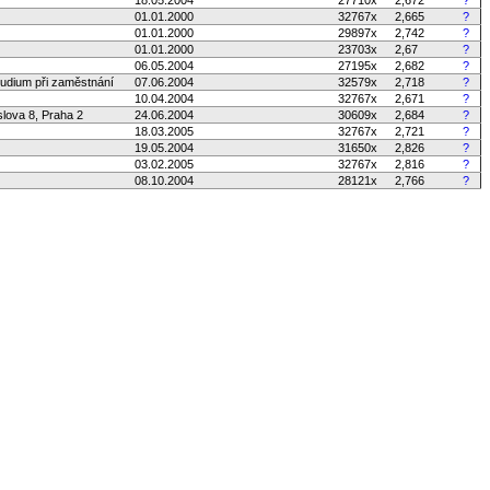
01.01.2000
32767x
2,665
?
01.01.2000
29897x
2,742
?
01.01.2000
23703x
2,67
?
06.05.2004
27195x
2,682
?
tudium při zaměstnání
07.06.2004
32579x
2,718
?
10.04.2004
32767x
2,671
?
slova 8, Praha 2
24.06.2004
30609x
2,684
?
18.03.2005
32767x
2,721
?
19.05.2004
31650x
2,826
?
03.02.2005
32767x
2,816
?
08.10.2004
28121x
2,766
?