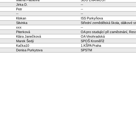
Jirka D.
--
Petr
--
--
--
Klokan
ISS Purkyňova
Silvinka
Střední zemědělská škola, dálkové s
xxx
--
Piterková
OA pro studující při zaměstnání, Res
Klára Janečková
OA Vinohradská
Marek Šedý
SPOŠ Kroměříž
Kačka10
1.KŠPA Praha
Denisa Purkytova
SPSTM