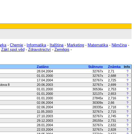
arka
-
Chemie
-
Informatika
-
Italština
-
Marketing
-
Matematika
-
Němčina
-
-
Zákl.spol.věd
-
Zdravotnictví
-
Zeměpis
-
Zadáno
Stáhnuto
Známka
Info
28.04.2004
32767x
2,71
?
01.01.2000
32767x
2,688
?
17.04.2004
32767x
2,725
?
slova 8
20.06.2003
32767x
2,699
?
01.01.2000
30536x
2,753
?
01.01.2000
32137x
2,653
?
01.01.2000
27845x
2,716
?
02.06.2004
30309x
2,66
?
02.06.2004
28335x
2,718
?
11.05.2003
32767x
2,715
?
27.10.2003
32767x
2,745
?
29.12.2003
28155x
2,731
?
28.01.2004
32767x
2,632
?
22.03.2004
32767x
2,828
?
18.05.2004
27710x
2,672
?