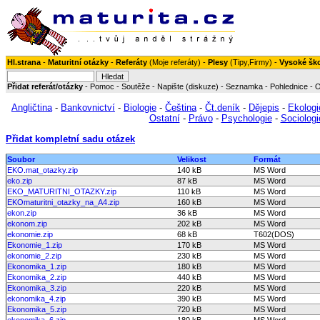
Hl.strana
-
Maturitní otázky
-
Referáty
(
Moje referáty
) -
Plesy
(
Tipy
,
Firmy
) -
Vysoké šk
Přidat referát/otázky
-
Pomoc
-
Soutěže
-
Napište (diskuze)
-
Seznamka
-
Pohlednice
-
O
Angličtina
-
Bankovnictví
-
Biologie
-
Čeština
-
Čt.deník
-
Dějepis
-
Ekologi
Ostatní
-
Právo
-
Psychologie
-
Sociologi
Přidat kompletní sadu otázek
Soubor
Velikost
Formát
EKO.mat_otazky.zip
140 kB
MS Word
eko.zip
87 kB
MS Word
EKO_MATURITNI_OTAZKY.zip
110 kB
MS Word
EKOmaturitni_otazky_na_A4.zip
160 kB
MS Word
ekon.zip
36 kB
MS Word
ekonom.zip
202 kB
MS Word
ekonomie.zip
68 kB
T602(DOS)
Ekonomie_1.zip
170 kB
MS Word
ekonomie_2.zip
230 kB
MS Word
Ekonomika_1.zip
180 kB
MS Word
Ekonomika_2.zip
440 kB
MS Word
Ekonomika_3.zip
220 kB
MS Word
ekonomika_4.zip
390 kB
MS Word
Ekonomika_5.zip
720 kB
MS Word
ekonomika_6.zip
180 kB
MS Word