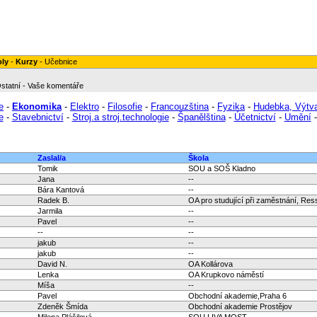
oly
-
Kurzy
-
Učebnice
statní
-
Vaše komentáře
e
-
Ekonomika
-
Elektro
-
Filosofie
-
Francouzština
-
Fyzika
-
Hudebka, Výtv
e
-
Stavebnictví
-
Stroj.a stroj.technologie
-
Španělština
-
Účetnictví
-
Umění
Zaslal/a
Škola
Tomik
SOU a SOŠ Kladno
Jana
--
Bára Kantová
--
Radek B.
OA pro studující při zaměstnání, Res
Jarmila
--
Pavel
--
--
--
jakub
--
jakub
--
David N.
OA Kollárova
Lenka
OA Krupkovo náměstí
Míša
--
Pavel
Obchodní akademie,Praha 6
Zdeněk Šmída
Obchodní akademie Prostějov
Milena Plášilová
SOU LIVA MOST